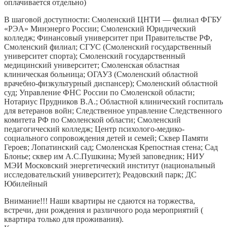
оплачивается отдельно)
В шаговой доступности: Смоленский ЦНТИ — филиал ФГБУ
«РЭА» Минэнерго России; Смоленский Юридический
колледж; Финансовый университет при Правительстве РФ,
Смоленский филиал; СГУС (Смоленский государственный
университет спорта); Смоленский государственный
медицинский университет; Смоленская областная
клиническая больница; ОГАУЗ (Смоленский областной
врачебно-физкультурный диспансер); Смоленский областной
суд; Управление ФНС России по Смоленской области;
Нотариус Прудников В.А.; Областной клинический госпиталь
для ветеранов войн; Следственное управление Следственного
комитета РФ по Смоленской области; Смоленский
педагогический колледж; Центр психолого-медико-
социального сопровождения детей и семей; Сквер Памяти
Героев; Лопатинский сад; Смоленская Крепостная стена; Сад
Блонье; сквер им А.С.Пушкина; Музей заповедник; НИУ
МЭИ Московский энергетический институт (национальный
исследовательский университет); Реадовский парк; ДС
Юбилейный
Внимание!!! Наши квартиры не сдаются на торжества,
встречи, дни рождения и различного рода мероприятий (
квартира только для проживания).