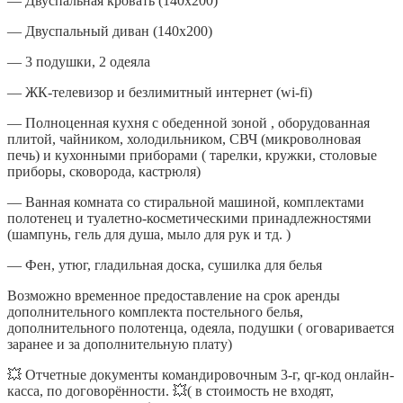
— Двуспальная кровать (140х200)
— Двуспальный диван (140х200)
— 3 подушки, 2 одеяла
— ЖК-телевизор и безлимитный интернет (wi-fi)
— Полноценная кухня с обеденной зоной , оборудованная
плитой, чайником, холодильником, СВЧ (микроволновая
печь) и кухонными приборами ( тарелки, кружки, столовые
приборы, сковорода, кастрюля)
— Ванная комната со стиральной машиной, комплектами
полотенец и туалетно-косметическими принадлежностями
(шампунь, гель для душа, мыло для рук и тд. )
— Фен, утюг, гладильная доска, сушилка для белья
Возможно временное предоставление на срок аренды
дополнительного комплекта постельного белья,
дополнительного полотенца, одеяла, подушки ( оговаривается
заранее и за дополнительную плату)
💥 Отчетные документы командировочным 3-г, qr-код онлайн-
касса, по договорённости. 💥( в стоимость не входят,